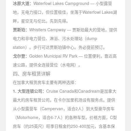
冰原大道：
Waterfowl Lakes Campground — 小型露营
地，无电力接口，但位置极佳，坐落于Waterfowl Lakes湖
畔，星空无与伦比。先到先得。
贾斯珀：
Whistlers Campway — 贾斯珀最大的营地，提供
电力和非电力营位、淋浴、污水处理站（dump
station）。步行可达贾斯珀镇中心。务必提前预订。
戈尔登：
Golden Municipal RV Park — 位置便利，靠近高
速公路，提供全连接营位（水电网）。
四、房车租赁详解
在加拿大租赁房车主要有两种选择：
1. 大型连锁公司：
Cruise Canada和Canadream是加拿大
最大的房车租赁公司，在卡尔加里机场设有服务点。提供
从小型露营车（Campervan，适合2人）到大型豪华房车
（Motorhome，适合6-7人）的各种车型。价格方面，C型
房车（约25英尺）旺季日租金约250-400加元，含基本保