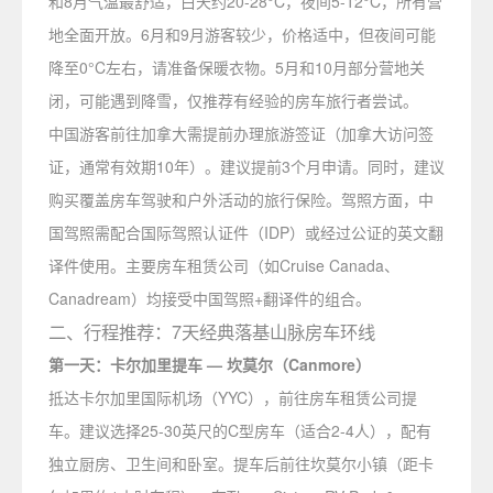
和8月气温最舒适，白天约20-28°C，夜间5-12°C，所有营
地全面开放。6月和9月游客较少，价格适中，但夜间可能
降至0°C左右，请准备保暖衣物。5月和10月部分营地关
闭，可能遇到降雪，仅推荐有经验的房车旅行者尝试。
中国游客前往加拿大需提前办理旅游签证（加拿大访问签
证，通常有效期10年）。建议提前3个月申请。同时，建议
购买覆盖房车驾驶和户外活动的旅行保险。驾照方面，中
国驾照需配合国际驾照认证件（IDP）或经过公证的英文翻
译件使用。主要房车租赁公司（如Cruise Canada、
Canadream）均接受中国驾照+翻译件的组合。
二、行程推荐：7天经典落基山脉房车环线
第一天：卡尔加里提车 — 坎莫尔（Canmore）
抵达卡尔加里国际机场（YYC），前往房车租赁公司提
车。建议选择25-30英尺的C型房车（适合2-4人），配有
独立厨房、卫生间和卧室。提车后前往坎莫尔小镇（距卡