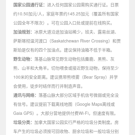
国家公园通行证：
进入任何国家公园需购买通行证。日票
约10.50加元/人，家庭年票约145.25加元（覆盖所有国家
公园全年不限次）。可在公园入口处或提前在线购买。
加油规划：
冰原大道沿途加油站稀少，班夫、露易丝湖、
萨斯喀彻温河渡口（Saskatchewan River Crossing）和贾
斯珀是仅有的四个加油点。建议保持油箱不低于半箱。
野生动物：
落基山脉常见野生动物包括麋鹿、黑熊、灰
熊、山羊和大角羊。切勿喂食或接近野生动物，保持至少
100米的安全距离。建议携带熊喷雾（Bear Spray）并学
会使用，徒步时结伴而行并制造声音。
通讯与网络：
落基山脉大部分区域手机信号微弱或完全没
有信号。建议提前下载离线地图（Google Maps离线或
Gaia GPS）。大部分营地提供付费Wi-Fi，但速度有限。
垃圾分类：
加拿大国家公园实行严格的垃圾分类制度。房
车产生的垃圾必须按可回收物、厨余垃圾和一般垃圾分别