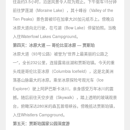
往返约3.5小时，沿途风景令人叹为观止。下午驱车15分钟
前往梦莲湖（Moraine Lake），其十峰谷（Valley of the
Ten Peaks）景色曾被印在加拿大20加元纸币上。傍晚沿
冰原大道向北行驶，在弓湖（Bow Lake）停留拍照。当晚
入住Waterfowl Lakes Campground。
第四天：冰原大道 — 哥伦比亚冰原 — 贾斯珀
冰原大道（93号公路）被誉为"世界上最美丽的公路之
一"，全长232公里，连接露易丝湖和贾斯珀镇。今天的重
头戏是哥伦比亚冰原（Columbia Icefield），这是北美洲
落基山脉最大的冰原。乘坐冰原探险号观光车（Ice
Explorer）驶上阿萨巴斯卡冰川，亲身感受万年冰川的震
撼。随后前往天空步道（Skywalk），踏上透明的玻璃观景
台，俯瞰深达280米的森瓦普塔峡谷。傍晚抵达贾斯珀镇，
入住Whistlers Campground。
第五天：贾斯珀国家公园深度游