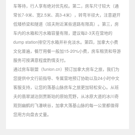
车等待，行人享有绝对优先权。第二，房车尺寸较大（通
常长7-9米、宽2.5米、高3-4米），转弯半径大，注意避开
低矮桥梁和隧道（班夫附近某些道路有限高）。第三，房
车内的水箱和污水箱容量有限，建议每2-3天在营地的
dump station排空污水箱并补充淡水。第四，加拿大小费
文化普遍，餐厅用餐一般加15-20%小费，房车租赁和导游
服务可按满意程度酌情支付。
通过房车联盟（funion.cn）预订加拿大房车之旅，我们为
您提供中文行前指导、专属营地预订协助以及24小时中文
客服支持，让您的落基山脉房车之旅更加轻松安心。从班
夫的翡翠湖泊到贾斯珀的原始荒野，从冰原大道的冰川奇
观到幽鹤的飞瀑峡谷，加拿大落基山脉的每一公里都值得
您用方向盘去丈量。