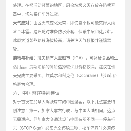
处理。在熊活动频繁的地区，厨余垃圾必须存放在防熊容
器中，切勿留在车外过夜。
天气应对：
山区天气变化无常，即使夏季也可能突降大雨
甚至冰雹。建议随时准备防水外套、保暖中层和徒步鞋。
冰原大道某些路段海拔较高，请关注天气预报并谨慎驾
驶。
购物与补给：
班夫镇有大型超市（IGA），可补给食品和生
活用品。贾斯珀镇的补给选择较少且价格较高，建议在班
夫完成主要采买。坎莫尔和科克伦（Cochrane）的超市价
格最为合理。
六、中国游客特别建议
对于首次在加拿大驾驶房车的中国游客，以下几点需要特
别注意：第一，加拿大靠右行驶，与中国大陆相同，这点
无需适应。但加拿大交通法规与中国有所不同——停车标
志（STOP Sign）必须完全停稳三秒，校车停靠时必须停