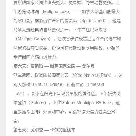
贾斯珀国家公园比班夫更大、更原始、野生动物更多。上
午游览玛琳湖（Maligne Lake）——加拿大落基山脉最大
的冰川湖，乘船前往著名的精灵岛（Spirit Island），这是
加拿大最经典的自然景观之一。下午前往玛琳峡谷
（Maligne Canyon），沿峡谷步道欣赏层层叠叠的瀑布和
深邃的石灰岩峡谷。傍晚可在贾斯珀镇享用晚餐，小镇的
步行街区充满山城魅力。
第六天：贾斯珀 — 幽鹤国家公园 — 戈尔登
驾车返回，取道幽鹤国家公园（Yoho National Park）。参
观天然桥（Natural Bridge）和翡翠湖（Emerald
Lake），湖水在阳光下呈现翡翠般的碧绿色。下午抵达戈
尔登镇（Golden），入住Golden Municipal RV Park。这
里是落基山脉户外运动中心，可选择激流漂流或高空滑
索。
第七天：戈尔登 — 卡尔加里还车