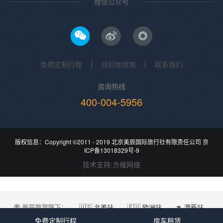
微信公众号
免费定制行程
目的地攻略
联系我们
咨询热线
400-004-5956
版权信息：Copyright ©2011 - 2019
北京美辰国际旅行社有限责任公司
京
ICP备13018329号-9
技术支持
:
方维网络
🌍 美辰旅游旗下：
🇺🇸 北美站
🇪🇺 欧洲站
🦘 澳新站
🚐 房车联盟
免费定制行程
房车租赁