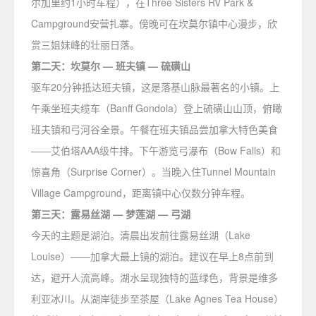
尔加里约1小时车程），在Three Sisters RV Park &
Campground安营扎寨。傍晚可在坎莫尔镇中心漫步，欣
赏三姐妹峰的壮丽日落。
第二天：坎莫尔 — 班夫镇 — 硫磺山
驱车20分钟抵达班夫镇，这是落基山脉最著名的小镇。上
午乘坐班夫缆车（Banff Gondola）登上硫磺山山顶，俯瞰
班夫镇和弓河谷全景。午餐在班夫镇品尝加拿大特色美食
——艾伯塔AAA级牛排。下午游览弓瀑布（Bow Falls）和
惊喜角（Surprise Corner）。当晚入住Tunnel Mountain
Village Campground，距离镇中心仅数分钟车程。
第三天：露易丝湖 — 梦莲湖 — 弓湖
今天的主题是湖泊。清晨出发前往露易丝湖（Lake
Louise）——加拿大最上镜的湖泊。建议在早上8点前到
达，避开人流高峰。湖水呈现独特的蓝绿色，背景是维多
利亚冰川。从湖岸徒步至茶屋（Lake Agnes Tea House）