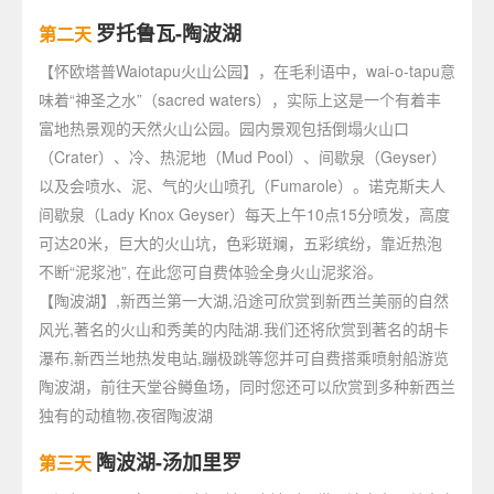
罗托鲁瓦-陶波湖
第二天
【怀欧塔普Waiotapu火山公园】，在毛利语中，wai-o-tapu意
味着“神圣之水”（sacred waters），实际上这是一个有着丰
富地热景观的天然火山公园。园内景观包括倒塌火山口
（Crater）、冷、热泥地（Mud Pool）、间歇泉（Geyser）
以及会喷水、泥、气的火山喷孔（Fumarole）。诺克斯夫人
间歇泉（Lady Knox Geyser）每天上午10点15分喷发，高度
可达20米，巨大的火山坑，色彩斑斓，五彩缤纷，靠近热泡
不断“泥浆池”, 在此您可自费体验全身火山泥浆浴。
【陶波湖】,新西兰第一大湖,沿途可欣赏到新西兰美丽的自然
风光,著名的火山和秀美的内陆湖.我们还将欣赏到著名的胡卡
瀑布,新西兰地热发电站,蹦极跳等您并可自费搭乘喷射船游览
陶波湖，前往天堂谷鳟鱼场，同时您还可以欣赏到多种新西兰
独有的动植物,夜宿陶波湖
陶波湖-汤加里罗
第三天