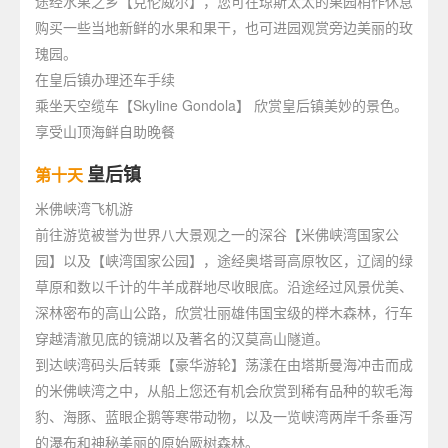
途经水果之乡【克伦威尔】，您可在琼斯太太的果园稍作休息
购买一些当地新鲜的水果和果干，也可进园观赏旁边美丽的玫
瑰园。
在皇后镇办理还车手续
乘坐天空缆车【Skyline Gondola】 欣赏皇后镇美妙的景色。
享受山顶海鲜自助晚餐
皇后镇
第十天
米佛峡湾飞机游
前往游览被誉为世界八大景观之一的深谷【米佛峡湾国家公
园】以及【峡湾国家公园】，途经奥塔哥高原牧区，辽阔的绿
草原和数以千计的牛羊成群地尽收眼底。沿途经过风景优美、
深林密布的高山公路，欣赏壮丽雄伟国宝级的榉木森林，行车
穿越清澈见底的镜湖以及著名的汉莫高山隧道。
到达峡湾码头后转乘【豪华游轮】荡漾在由塔斯曼海冲击而成
的米佛峡湾之中，从船上您还有机会欣赏到稀有品种的软毛海
豹、海豚、蓝眼企鹅等寒带动物，以及一览峡湾两岸千条垂泻
的瀑布和神秘美丽的原始厥树森林。