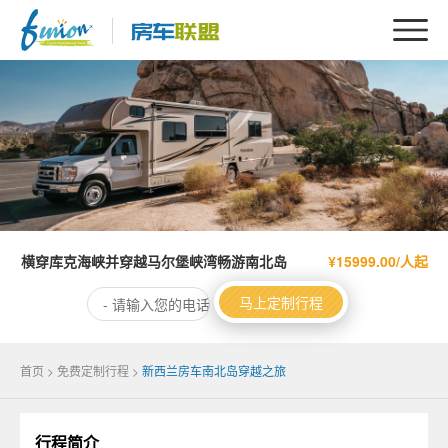
横穿库克海峡并穿越马尔堡峡湾畅游南北岛
¥15999.00/人起
马上定制行程
首页
>
免费定制行程
>
新西兰房车南北岛穿越之旅
行程简介