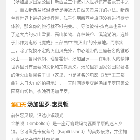
【汤加里罗国家公园】新西兰三个被列入世界遗产名录其中之
一。而去新西兰旅游徒步是接近大自然美景最好的办法。新西
兰有世界上最好的步行道，似乎你到新西兰旅游没有进行徒步
体验，那么你的旅行就不够完美。。导演彼得•杰克森也看中
了这大片的火山雪景、高山植物、森林峡谷、溪流湖泊，选址
于此作为电影《魔戒》三部曲中“毁灭山”的外景地。而事实
上，除了捉摸不定的火山风光外，中心地带的三座著名的锥形
火山——鲁阿佩胡、瑙鲁霍伊、汤加里罗——在毛利人的精神
世界里具有重要的文化和宗教意义。汤加里罗国家公园以著名
的活火山群闻名于世（这里，也是著名的电影《指环王三部
曲》末日火山的拍摄地），一天时间徒步穿越汤加里罗国家公
园高山线路，夜晚宿汤加里罗。
汤加里罗-惠灵顿
第四天
前往惠灵顿，沿途小镇观光
金柏顿（Kimbolton）是一座可俯瞰玛纳瓦图平原的迷人乡
镇。它可纵览卡皮蒂岛（Kapiti Island）的美妙景致，并坐拥
几座闻名全球的杜鹃花园。