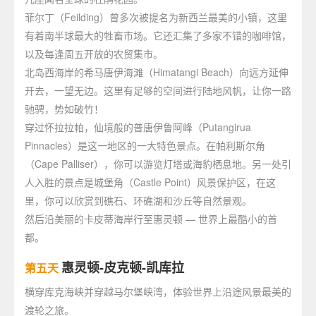
菲尔丁（Feilding）曾多次被提名为新西兰最美的小镇，这里
有着南半球最大的牲畜市场。它还汇集了多家不错的咖啡馆，
以及每逢周五开放的农贸集市。
北岛西海岸的希马唐伊海滩（Himatangi Beach）向远方延伸
开去，一望无边。这里有足够的空间进行陆地风帆，让你一路
驰骋，势如破竹！
穿过怀拉拉帕，仙境般的普唐伊鲁阿峰（Putangirua
Pinnacles）是这一地区的一大特色景点。在帕利斯尔角
（Cape Palliser），你可以游览灯塔或海豹栖息地。另一处引
人入胜的景点是城堡角（Castle Point）风景保护区，在这
里，你可以欣赏到礁石、环礁湖和沙丘等自然景观。
然后沿美丽的卡皮蒂海岸行至惠灵顿 — 世界上最酷小的首
都。
惠灵顿-皮克顿-凯库拉
第五天
横穿库克海峡并穿越马尔堡峡湾，体验世界上沿途风景最美的
渡轮之旅。