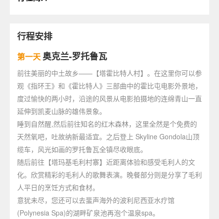
行程安排
奥克兰-罗托鲁瓦
第一天
前往美丽的中土故乡——【塔霍比特人村】。在这里你可以参
观《指环王》和《霍比特人》三部曲中的霍比屯电影外景地，
度过愉快的两小时，沿途的风景从电影拍摄地的连绵青山一直
延伸到凯麦山脉的雄伟景象。
睡到自然醒,然后前往知名的红木森林，这里全然是个免费的
天然氧吧，吐故纳新最适宜。之后登上 Skyline Gondola山顶
缆车，风光如画的罗托鲁瓦全镇尽收眼底。
随后前往【塔玛基毛利村寨】近距离体验和感受毛利人的文
化。欣赏精彩的毛利人的歌舞表演。晚餐部分则是分享了毛利
人平日的烹饪方式和食材。
意犹未尽，您还可以去蜚声海外的波利尼西亚水疗馆
(Polynesia Spa)的湖畔矿泉池再泡个温泉spa。