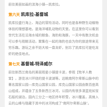
前往美丽如画的滨海小镇—凯库拉。
凯库拉-基督城
第六天
凯库拉盛行海上、海边的冒险活动，同时也是各种野生动植物
体验的理想基地，是海洋哺乳动物的天堂。在这里你可以看到
世代生活在沿海水域的鲸鱼、海豹和海豚，一天中有数次机会
可以参与观鲸活动，聚集在一起的海豹也会为你的旅途带来无
穷乐趣。游玩之余不妨大啖一盘龙虾，别忘了凯库拉可是吃龙
虾的绝佳地点。
基督城-特泽威尔
第七天
前往新西兰南岛的美丽观星小镇提卡波，参观【牧羊人教
堂】，游览冰川环绕的提卡波湖等。远眺南阿尔卑斯山脉中的
著名国家公园—库克山国家公园，库克山国家公园由数百座高
山组成，并蕴含了五条新西兰冰河，公园内有很多湛蓝宛如宝
石般的湖泊，园内三分之一地区终年积雪，冰川覆盖，高耸入
云的山峰与隐藏于其中的冰河构成了“南阿尔卑斯山脉”。