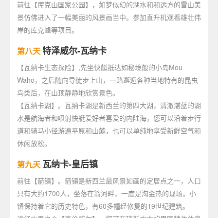
前往【库克山国家公园】，如梦似幻的湖水和和远方的雪山美
景仿佛进入了一幅美丽的风景画当中。参加直升机观看雄壮伟
岸的库克峰等项目。
特泽威尔-瓦纳卡
第八天
【瓦纳卡生态探险】,先坐快艇抵达如秘境般的小岛Mou
Waho，之后随向导徒步上山，一路邂逅各种当地特有的昆虫
鸟类后，在山顶静静地欣赏景色。
【瓦纳卡湖】。瓦纳卡湖是新西兰的第四大湖，清澈湛蓝的湖
水是航海者和喷射快艇爱好者喜爱的内陆海，您可以沿着步行
道和骑马小径游遍平原和山麓，也可以单纯地享受新鲜空气和
休闲放松。
瓦纳卡-皇后镇
第九天
前往【箭镇】。箭镇是新西兰最风景如画的定居点之一，人口
只有大约1700人，坐落在箭河畔，一度是淘金热的现场。小
镇保持着它的历史特色，有60多幢经修复的19世纪建筑。